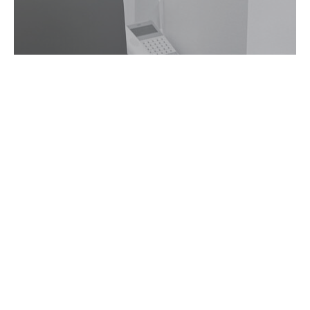
ペ
インフラディレクターとは
インフラ作業に絶対必要な人材