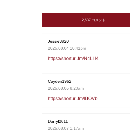
2,637 コメント
Jessie3920
2025.08.04 10:41pm
https://shorturl.fm/N4LH4
Cayden1962
2025.08.06 8:20am
https://shorturl.fm/lBOVb
Darryl2611
2025.08.07 1:17am